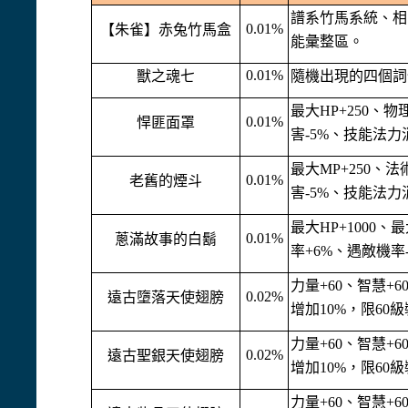
譜系竹馬系統、相
0.01%
【朱雀】赤兔竹馬盒
能彙整區。
0.01%
獸之魂七
隨機出現的四個詞
最大HP+250、
0.01%
悍匪面罩
害-5%、技能法力
最大MP+250、
0.01%
老舊的煙斗
害-5%、技能法力
最大HP+1000、
0.01%
蔥滿故事的白鬍
率+6%、遇敵機率-
力量+60、智慧+6
0.02%
遠古墮落天使翅膀
增加10%，限60
力量+60、智慧+6
0.02%
遠古聖銀天使翅膀
增加10%，限60
力量+60、智慧+6