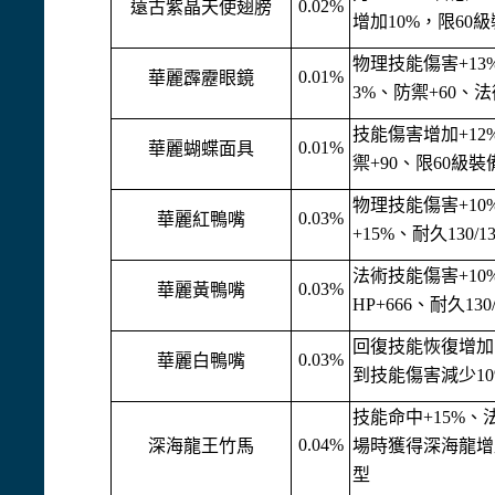
0.02%
遠古紫晶天使翅膀
增加10%，限60
物理技能傷害+13
0.01%
華麗霹靂眼鏡
3%、防禦+60、
技能傷害增加+12
0.01%
華麗蝴蝶面具
禦+90、限60級
物理技能傷害+10
0.03%
華麗紅鴨嘴
+15%、耐久130/
法術技能傷害+10
0.03%
華麗黃鴨嘴
HP+666、耐久130
回復技能恢復增加1
0.03%
華麗白鴨嘴
到技能傷害減少10%
技能命中+15%、
0.04%
深海龍王竹馬
場時獲得深海龍增益
型