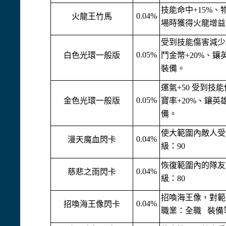
技能命中+15%、
0.04%
火龍王竹馬
場時獲得火龍增益、
受到技能傷害減少8
0.05%
白色光環一般版
鬥金幣+20%、鑲英
裝備。
運氣+50 受到技
0.05%
金色光環一般版
寶率+20%、鑲英雄
備。
使大範圍內敵人受
0.04%
漫天魔血閃卡
級：90
恢復範圍內的隊友
0.04%
慈悲之雨閃卡
級：80
招喚海王像，對範
0.04%
招喚海王像閃卡
職業：全職 裝備