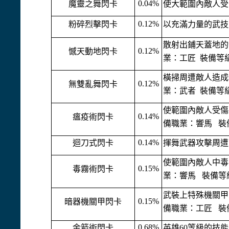
0.04%
魔靈之舞閃卡
使大範圍內敵人受
0.12%
粉碎烈擊閃卡
以充滿力量的武技
散射出鋪天蓋地的
0.12%
憾天動地閃卡
業：工匠 裝備等級
橫掃周遭敵人造成
0.12%
無雙亂舞閃卡
業：武者 裝備等級
使範圍內敵人受傷
0.14%
瘟疫術閃卡
備職業：響馬 裝
0.14%
迴刀式閃卡
揮舞武器攻擊周遭
使範圍內敵人中毒
0.15%
毒霧術閃卡
業：響馬 裝備等級
武裝上特殊機關甲
0.15%
暗器機關甲閃卡
備職業：工匠 裝
0.68%
金箭術閃卡
英雄60等級的技