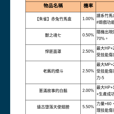
物品名稱
機率
譜系竹馬
1.00%
【朱雀】赤兔竹馬盒
#遊戲功
隨機出現
0.50%
獸之魂七
70%。
最大HP+
2.50%
悍匪面罩
受技能傷害
最大MP+
2.50%
老舊的煙斗
受技能傷
力-5
最大HP+
2.00%
蔥滿故事的白鬍
+生產成功
力量+60
5.50%
遠古墮落天使翅膀
理技能傷