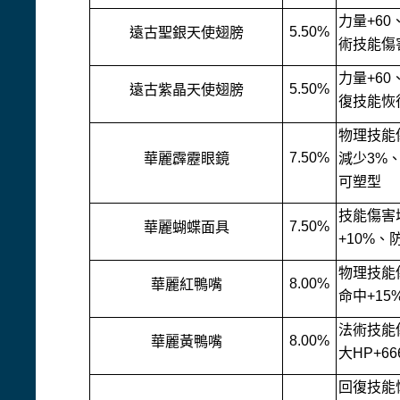
力量+60
5.50%
遠古聖銀天使翅膀
術技能傷
力量+60
5.50%
遠古紫晶天使翅膀
復技能恢
物理技能
7.50%
華麗霹靂眼鏡
減少3%、
可塑型
技能傷害
7.50%
華麗蝴蝶面具
+10%、
物理技能傷
8.00%
華麗紅鴨嘴
命中+15
法術技能傷
8.00%
華麗黃鴨嘴
大HP+66
回復技能