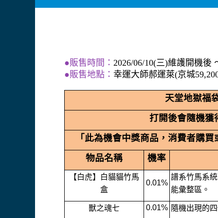
●販售時間：
2026/06/10(三)維護開機後 
●販售地點：
幸運大師郝運萊(京城59,200
天堂地獄福
打開後會隨機獲
「此為機會中獎商品，消費者購買
物品名稱
機率
【白虎】白貓貓竹馬
譜系竹馬系統
0.01%
盒
能彙整區。
0.01%
獸之魂七
隨機出現的四