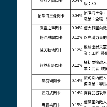
0.04%
慈悲之雨閃卡
級：80
招喚海王像，
0.04%
招喚海王像閃卡
職業：全職 
0.04%
魔靈之舞閃卡
使大範圍內敵
0.12%
粉碎烈擊閃卡
以充滿力量的
散射出鋪天蓋
0.12%
憾天動地閃卡
業：工匠 裝
橫掃周遭敵人
0.12%
無雙亂舞閃卡
業：武者 裝
使範圍內敵人
0.14%
瘟疫術閃卡
備職業：響馬
0.14%
迴刀式閃卡
揮舞武器攻擊
使範圍內敵人
0.15%
毒霧術閃卡