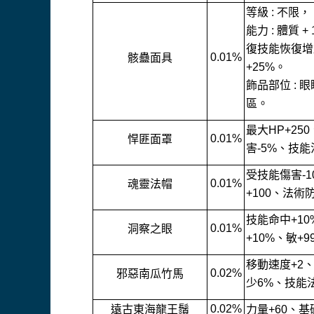
等級 : 不限，
能力 : 體質 
復技能恢復增
0.01%
骸蠱面具
+25%。
飾品部位 :
區。
最大HP+25
0.01%
悍匪面罩
害-5%、技能
受技能傷害-1
0.01%
魂靈法帽
+100、法術
技能命中+10
0.01%
洞察之眼
+10%、敏+
移動速度+2、
0.02%
邪惡南瓜竹馬
少6%、技能法
0.02%
遠古東海龍王鬚
力量+60、基